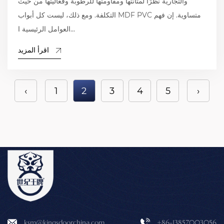
والتجارية نظرًا لمتانتها ومقاومتها للرطوبة وفعاليتها من حيث
التكلفة. ومع ذلك، ليست كل أبواب MDF PVC متساوية. إن فهم
العوامل الرئيسية ا...
اقرأ المزيد
‹
1
2
3
4
5
›
ksm@kingsdoorchina.com
+86-13857003056