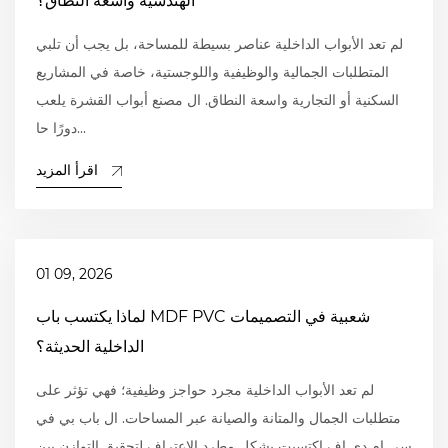
الهندسية واسعة النطاق؟
لم تعد الأبواب الداخلية عناصر بسيطة للمساحة، بل يجب أن تلبي
المتطلبات الجمالية والوظيفية واللوجستية، خاصة في المشاريع
السكنية أو التجارية واسعة النطاق. ال مصنع أبواب القشرة يلعب
دورًا حا...
اقرأ المزيد
01 09, 2026
لماذا يكتسب باب MDF PVC شعبية في التصميمات
الداخلية الحديثة؟
لم تعد الأبواب الداخلية مجرد حواجز وظيفية؛ فهي تؤثر على
متطلبات الجمال والمتانة والصيانة عبر المساحات. ال باب بي في
سي إم دي إف اكتسبت بشكل مطرد الاعتراف لتحقيق التوازن بين